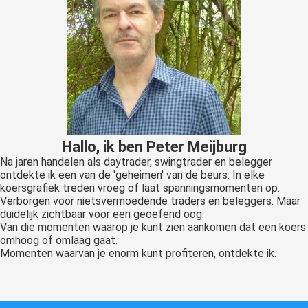
 op de
e. Hierdoor
 website-
ren
nte
enties
gebaseerd
 gedrag van
ezoeker.
Hallo, ik ben Peter Meijburg
Na jaren handelen als daytrader, swingtrader en belegger
ontdekte ik een van de 'geheimen' van de beurs. In elke
koersgrafiek treden vroeg of laat spanningsmomenten op.
uren
Verborgen voor nietsvermoedende traders en beleggers. Maar
duidelijk zichtbaar voor een geoefend oog.
Van die momenten waarop je kunt zien aankomen dat een koers
omhoog of omlaag gaat.
Momenten waarvan je enorm kunt profiteren, ontdekte ik.