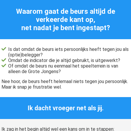
Waarom gaat de beurs altijd de
verkeerde kant op,
net nadat je bent ingestapt?
ngen
 policy
Is dat omdat de beurs iets persoonlijks heeft tegen jou als
(optie)belegger?
Omdat de indicator die je altijd gebruikt, is uitgewerkt?
Of omdat de beurs nu eenmaal het speelterrein is van
oneel
alleen de Grote Jongens?
onele
Nee hoor, de beurs heeft helemaal niets tegen jou persoonlijk.
s zijn
Maar ik snap je frustratie wel.
kelijk om
bsite te
ken. Ze
Ik dacht vroeger net als jij.
 gebruikt
asisfuncties
der deze
Ik zag in het begin altijd wel een kans om in te stappen: