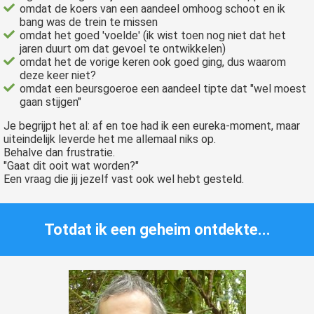
s kan de
omdat de koers van een aandeel omhoog schoot en ik
bang was de trein te missen
e niet
omdat het goed 'voelde' (ik wist toen nog niet dat het
oneren.
jaren duurt om dat gevoel te ontwikkelen)
omdat het de vorige keren ook goed ging, dus waarom
ieken
deze keer niet?
omdat een beursgoeroe een aandeel tipte dat "wel moest
ische
gaan stijgen"
s worden
kt om
Je begrijpt het al: af en toe had ik een eureka-moment, maar
uiteindelijk leverde het me allemaal niks op.
em
Behalve dan frustratie.
tie te
"Gaat dit ooit wat worden?"
elen over
Een vraag die jij jezelf vast ook wel hebt gesteld.
drag van
zoeker op
site.
Totdat ik een geheim ontdekte...
ing
ingcookies
 gebruikt
oekers te