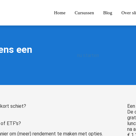
Home
Cursussen
Blog
Over s
dens een
nu starten
ekort schiet?
Een
De c
grat
 of ETF's?
lun
na a
 manier om (meer) rendement te maken met opties.
€ 1.