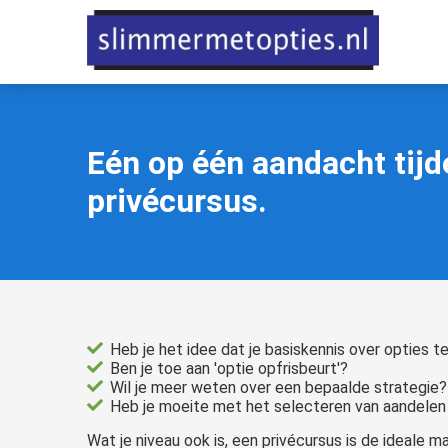
anoniem
nformatie te
erzamelen over
et gedrag van een
ezoeker op de
ebsite.
Eén op één aandacht tij
arketing
privécursus.
arketingcookies
orden gebruikt
m bezoekers te
olgen op de
ebsite. Hierdoor
unnen website-
Heb je het idee dat je basiskennis over opties t
igenaren
Ben je toe aan 'optie opfrisbeurt'?
elevante
Wil je meer weten over een bepaalde strategie?
dvertenties tonen
Heb je moeite met het selecteren van aandelen
ebaseerd op het
Wat je niveau ook is, een privécursus is de ideale