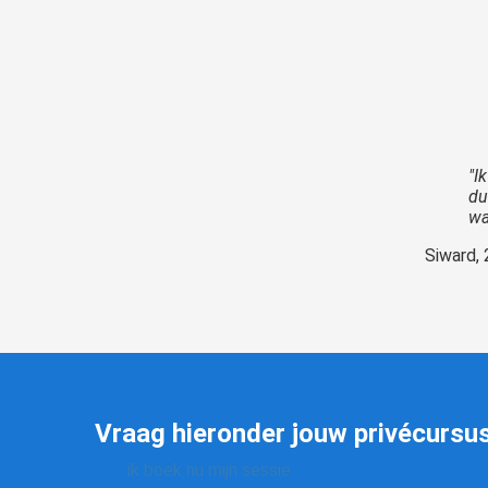
"I
du
wa
Siward, 
Vraag hieronder jouw privécursus
ik boek nu mijn sessie