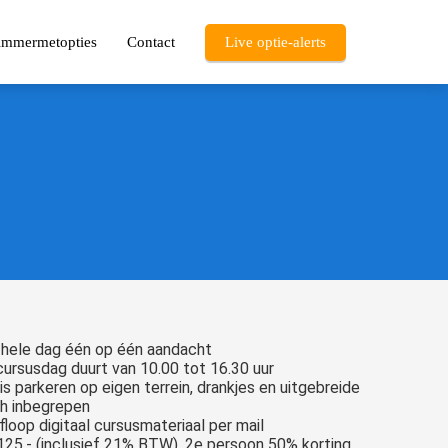
limmermetopties
Contact
Live optie-alerts
 hele dag één op één aandacht
ursusdag duurt van 10.00 tot 16.30 uur
is parkeren op eigen terrein, drankjes en uitgebreide
ch inbegrepen
floop digitaal cursusmateriaal per mail
125,- (inclusief 21% BTW). 2e persoon 50% korting.