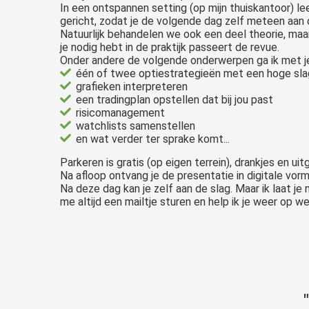
edrag van deze
In een ontspannen setting (op mijn thuiskantoor) lee
ezoeker.
gericht, zodat je de volgende dag zelf meteen aan 
Natuurlijk behandelen we ook een deel theorie, maar
je nodig hebt in de praktijk passeert de revue.
Voorkeuren opslaan
Onder andere de volgende onderwerpen ga ik met j
één of twee optiestrategieën met een hoge sla
grafieken interpreteren
een tradingplan opstellen dat bij jou past
risicomanagement
watchlists samenstellen
en wat verder ter sprake komt...
Parkeren is gratis (op eigen terrein), drankjes en uit
Na afloop ontvang je de presentatie in digitale vorm 
Na deze dag kan je zelf aan de slag. Maar ik laat je 
me altijd een mailtje sturen en help ik je weer op we