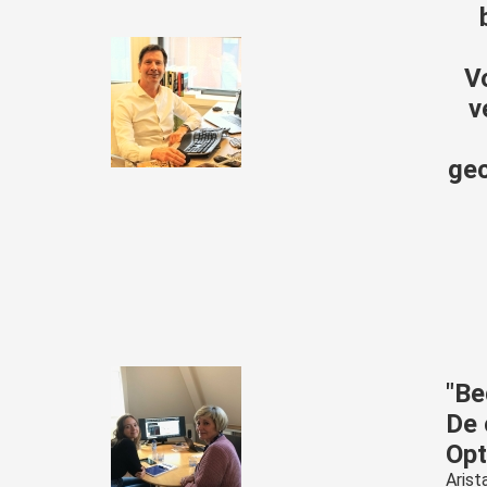
V
v
gec
"Be
De 
Opt
Arist