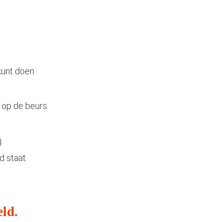
kunt doen.
 op de beurs.
.
d staat.
eld.