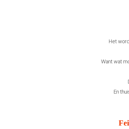
Het wordt
Want wat moe
En thui
Fei