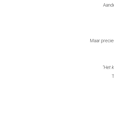
Aande
Maar precies
"Het 
T