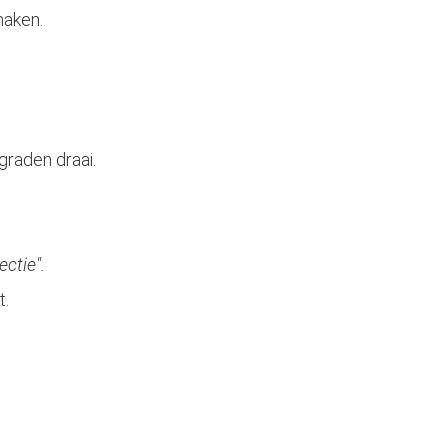
maken.
graden draai.
ctie".
t.