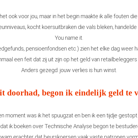
et ook voor jou, maar in het begin maakte ik alle fouten di
eunniveaus, kocht koersuitbraken die vals bleken, handelde 
You name it.
hedgefunds, pensioenfondsen etc.) zien het elke dag weer 
maal een feit dat zij uit zijn op het geld van retailbeleggers zo
Anders gezegd: jouw verlies is hun winst.
it doorhad, begon ik eindelijk geld te 
 moment was ik het spuugzat en ben ik een tijdje gestop
dat ik boeken over Technische Analyse begon te bestudere
kwam erachter dat beurskoersen vaak vaste patronen vor