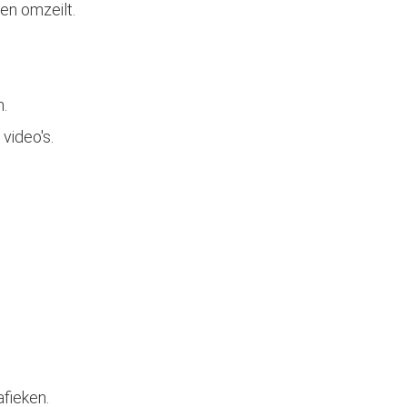
len omzeilt.
n.
video's.
afieken.