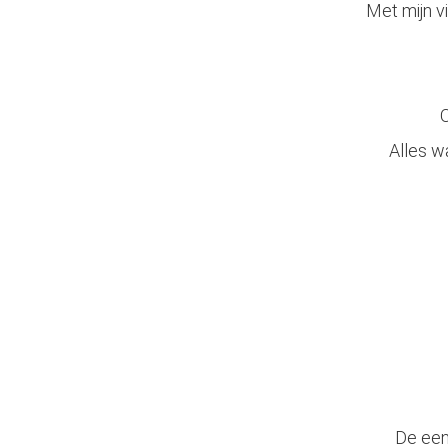
Met mijn vi
O
Alles w
De een 