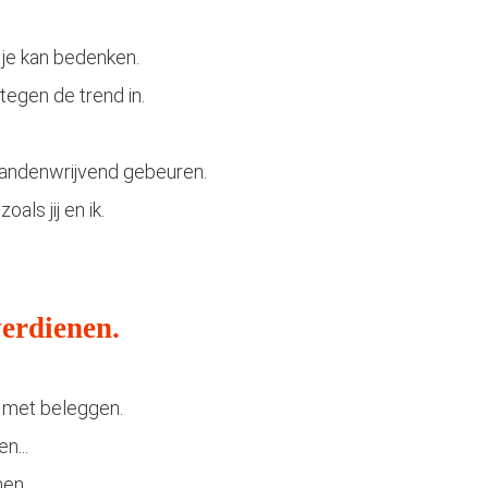
e je kan bedenken.
tegen de trend in.
handenwrijvend gebeuren.
als jij en ik.
verdienen.
t met beleggen.
n...
men.