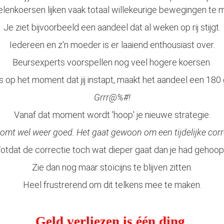
lenkoersen lijken vaak totaal willekeurige bewegingen te 
Je ziet bijvoorbeeld een aandeel dat al weken op rij stijgt.
Iedereen en z'n moeder is er laaiend enthousiast over.
Beursexperts voorspellen nog veel hogere koersen.
 op het moment dat jij instapt, maakt het aandeel een 180 
Grrr@%#!
Vanaf dat moment wordt 'hoop' je nieuwe strategie.
komt wel weer goed. Het gaat gewoon om een tijdelijke corre
otdat de correctie toch wat dieper gaat dan je had gehoop
Zie dan nog maar stoïcijns te blijven zitten.
Heel frustrerend om dit telkens mee te maken.
Geld verliezen is één ding.