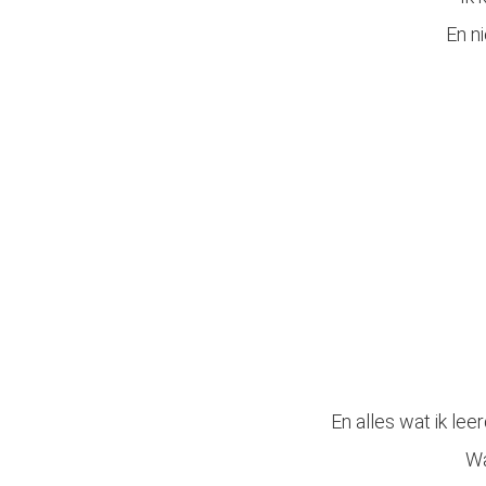
En n
En alles wat ik lee
Wa