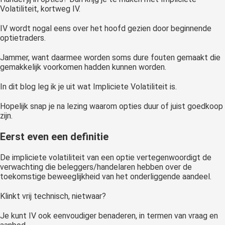
Volatiliteit, kortweg IV.
 op de
e. Hierdoor
IV wordt nogal eens over het hoofd gezien door beginnende
 website-
optietraders.
ren
Jammer, want daarmee worden soms dure fouten gemaakt die
nte
gemakkelijk voorkomen hadden kunnen worden.
enties
gebaseerd
In dit blog leg ik je uit wat Impliciete Volatiliteit is.
 gedrag van
ezoeker.
Hopelijk snap je na lezing waarom opties duur of juist goedkoop
zijn.
Eerst even een definitie
uren
De impliciete volatiliteit van een optie vertegenwoordigt de
verwachting die beleggers/handelaren hebben over de
toekomstige beweeglijkheid van het onderliggende aandeel.
Klinkt vrij technisch, nietwaar?
Je kunt IV ook eenvoudiger benaderen, in termen van vraag en