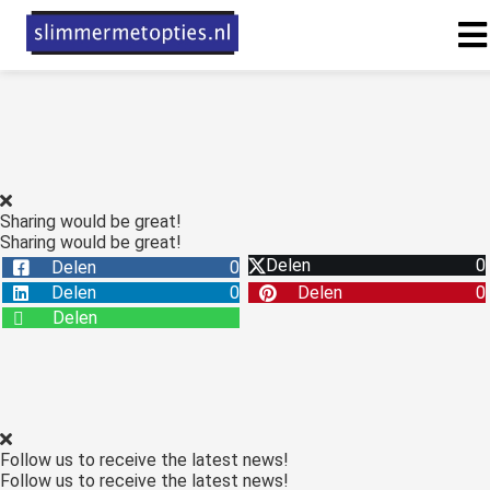
ngen
 policy
Sharing would be great!
Sharing would be great!
oneel
Delen
0
Delen
0
onele
Delen
0
Delen
0
s zijn
Delen
kelijk om
bsite te
ken. Ze
 gebruikt
asisfuncties
Follow us to receive the latest news!
der deze
Follow us to receive the latest news!