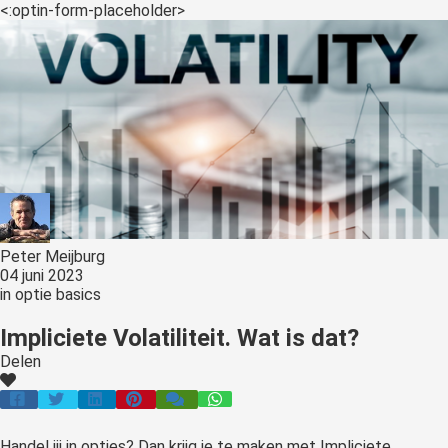
s kan de
<:optin-form-placeholder>
e niet
oneren.
ieken
ische
s worden
kt om
em
tie te
elen over
Peter Meijburg
drag van
04 juni 2023
in
optie basics
zoeker op
site.
Impliciete Volatiliteit. Wat is dat?
Delen
ing
ingcookies
 gebruikt
oekers te
Handel jij in opties? Dan krijg je te maken met Impliciete